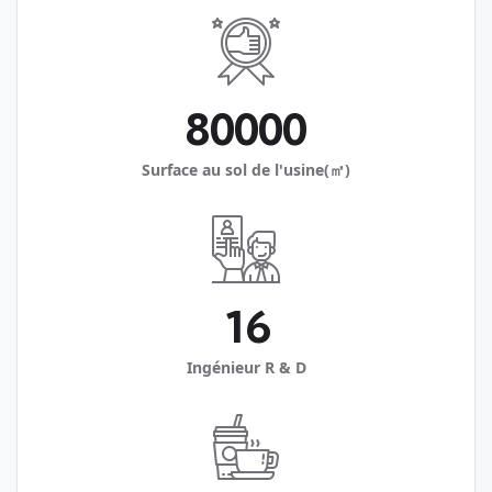
8
0
0
0
0
Surface au sol de l'usine(㎡)
1
6
Ingénieur R & D